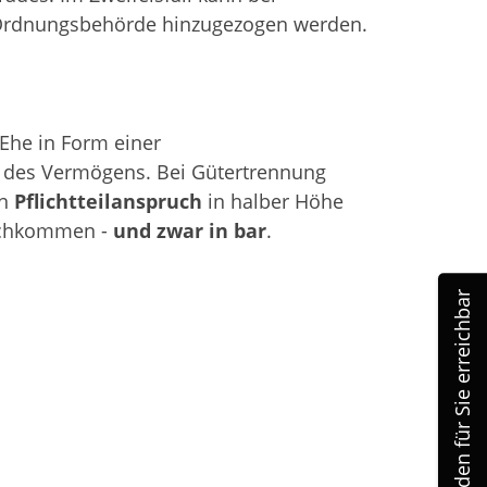
e Ordnungsbehörde hinzugezogen werden.
Ehe in Form einer
te des Vermögens. Bei Gütertrennung
en
Pflichtteilanspruch
in halber Höhe
nachkommen -
und zwar in bar
.
24 Stunden für Sie erreichbar